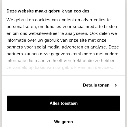
Deze website maakt gebruik van cookies
Blijf op de hoogte
We gebruiken cookies om content en advertenties te
Ontvang het laatste wijnnieuws, proeverijen en
evenementen
personaliseren, om functies voor social media te bieden
en om ons websiteverkeer te analyseren. Ook delen we
informatie over uw gebruik van onze site met onze
E-mailadres
partners voor social media, adverteren en analyse. Deze
partners kunnen deze gegevens combineren met andere
informatie die u aan ze heeft verstrekt of die ze hebben
Aanmelden
verzameld op basis van uw gebruik van hun services.
Details tonen
Alles toestaan
Weigeren
Wijnen
Thema's