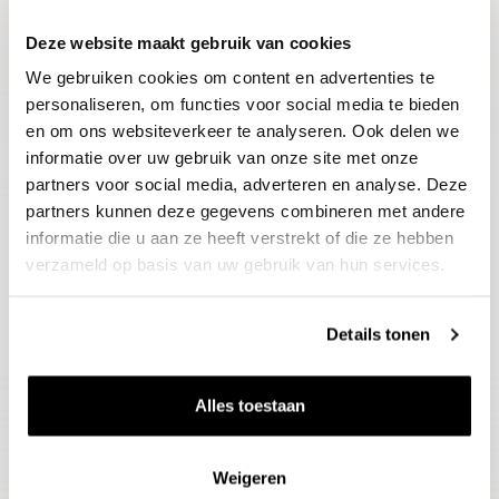
Deze website maakt gebruik van cookies
Blijf op de hoogte
We gebruiken cookies om content en advertenties te
Ontvang het laatste wijnnieuws, proeverijen en
evenementen
personaliseren, om functies voor social media te bieden
en om ons websiteverkeer te analyseren. Ook delen we
informatie over uw gebruik van onze site met onze
E-mailadres
partners voor social media, adverteren en analyse. Deze
partners kunnen deze gegevens combineren met andere
informatie die u aan ze heeft verstrekt of die ze hebben
Aanmelden
verzameld op basis van uw gebruik van hun services.
Details tonen
Alles toestaan
Weigeren
Wijnen
Thema's