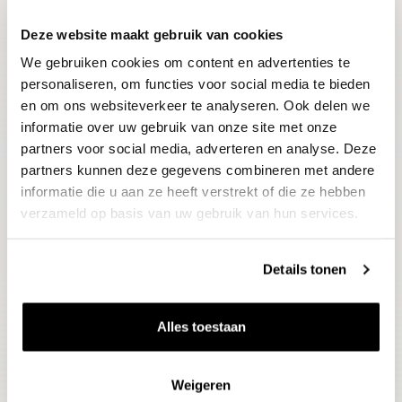
Deze website maakt gebruik van cookies
Blijf op de hoogte
We gebruiken cookies om content en advertenties te
Ontvang het laatste wijnnieuws, proeverijen en
evenementen
personaliseren, om functies voor social media te bieden
en om ons websiteverkeer te analyseren. Ook delen we
informatie over uw gebruik van onze site met onze
E-mailadres
partners voor social media, adverteren en analyse. Deze
partners kunnen deze gegevens combineren met andere
informatie die u aan ze heeft verstrekt of die ze hebben
Aanmelden
verzameld op basis van uw gebruik van hun services.
Details tonen
Alles toestaan
Weigeren
Wijnen
Thema's