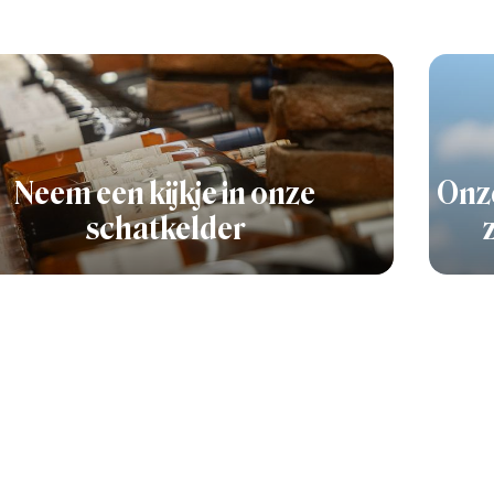
Neem een kijkje in onze
Onze
schatkelder