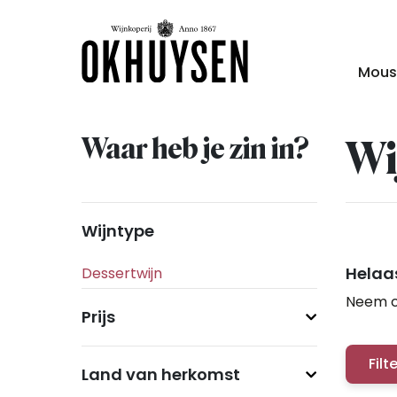
Mous
Waar heb je zin in?
Wi
Wijntype
Helaas
Neem c
Prijs
Filt
Land van herkomst