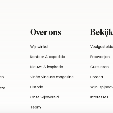
Over ons
Bekijk
Wijnwinkel
Veelgesteld
Kantoor & expeditie
Proeverijen
Nieuws & inspiratie
Cursussen
en
Vinée Vineuse magazine
Horeca
Historie
Wijn-spijsad
nze
Onze wijnwereld
Interesses
Team