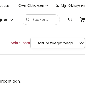
Over Okhuysen
Mijn Okhuysen
deaus
ijnen
Wis filters
dracht aan.