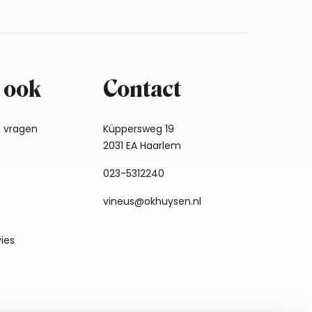
 ook
Contact
e vragen
Küppersweg 19
2031 EA Haarlem
023-5312240
vineus@okhuysen.nl
vies