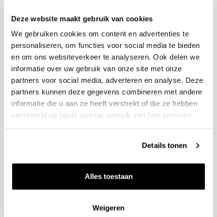
Deze website maakt gebruik van cookies
Blijf op de hoogte
We gebruiken cookies om content en advertenties te
Ontvang het laatste wijnnieuws, proeverijen en
evenementen
personaliseren, om functies voor social media te bieden
en om ons websiteverkeer te analyseren. Ook delen we
informatie over uw gebruik van onze site met onze
E-mailadres
partners voor social media, adverteren en analyse. Deze
partners kunnen deze gegevens combineren met andere
informatie die u aan ze heeft verstrekt of die ze hebben
Aanmelden
verzameld op basis van uw gebruik van hun services.
Details tonen
Alles toestaan
Weigeren
Wijnen
Thema's