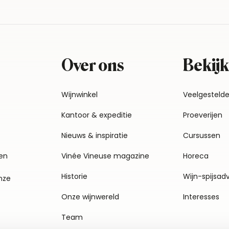
Over ons
Bekijk
Wijnwinkel
Veelgesteld
Kantoor & expeditie
Proeverijen
Nieuws & inspiratie
Cursussen
en
Vinée Vineuse magazine
Horeca
Historie
Wijn-spijsad
nze
Onze wijnwereld
Interesses
Team