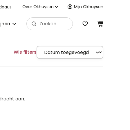
Over Okhuysen
Mijn Okhuysen
deaus
ijnen
Wis filters
dracht aan.