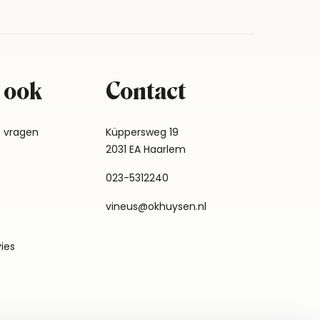
 ook
Contact
e vragen
Küppersweg 19
2031 EA Haarlem
023-5312240
vineus@okhuysen.nl
vies