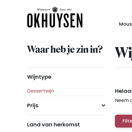
Mous
Waar heb je zin in?
Wi
Wijntype
Helaas
Neem c
Prijs
Filt
Land van herkomst