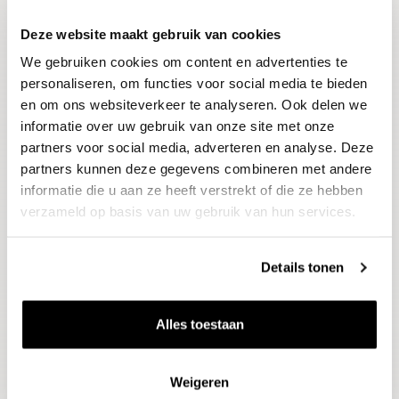
Deze website maakt gebruik van cookies
Blijf op de hoogte
We gebruiken cookies om content en advertenties te
Ontvang het laatste wijnnieuws, proeverijen en
evenementen
personaliseren, om functies voor social media te bieden
en om ons websiteverkeer te analyseren. Ook delen we
informatie over uw gebruik van onze site met onze
E-mailadres
partners voor social media, adverteren en analyse. Deze
partners kunnen deze gegevens combineren met andere
informatie die u aan ze heeft verstrekt of die ze hebben
Aanmelden
verzameld op basis van uw gebruik van hun services.
Details tonen
Alles toestaan
Weigeren
Wijnen
Thema's