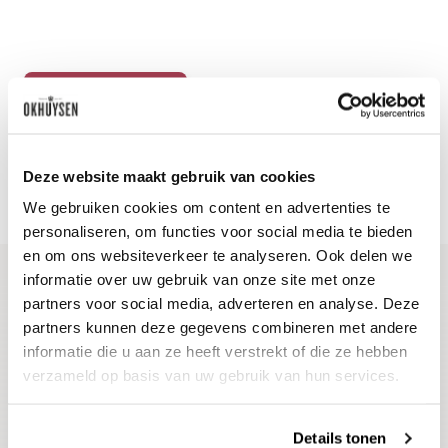
Bestel tickets
Deze website maakt gebruik van cookies
We gebruiken cookies om content en advertenties te
personaliseren, om functies voor social media te bieden
en om ons websiteverkeer te analyseren. Ook delen we
informatie over uw gebruik van onze site met onze
partners voor social media, adverteren en analyse. Deze
Blijf op de hoogte
partners kunnen deze gegevens combineren met andere
Ontvang het laatste wijnnieuws, proeverijen en
informatie die u aan ze heeft verstrekt of die ze hebben
evenementen
verzameld op basis van uw gebruik van hun services.
E-mailadres
Details tonen