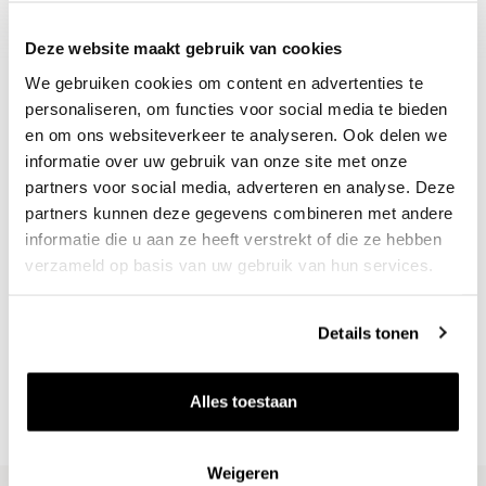
Deze website maakt gebruik van cookies
We gebruiken cookies om content en advertenties te
personaliseren, om functies voor social media te bieden
en om ons websiteverkeer te analyseren. Ook delen we
informatie over uw gebruik van onze site met onze
partners voor social media, adverteren en analyse. Deze
partners kunnen deze gegevens combineren met andere
informatie die u aan ze heeft verstrekt of die ze hebben
verzameld op basis van uw gebruik van hun services.
Nieuws & inspiratie in Vineé Vineuse
Alle wijnen direct van de wijnboer
Details tonen
Vandaag voor 12.00 uur besteld, morgen in huis
Gratis thuisbezorgd vanaf €115,00
Alles toestaan
Iedere wijn per fles te bestellen
Weigeren