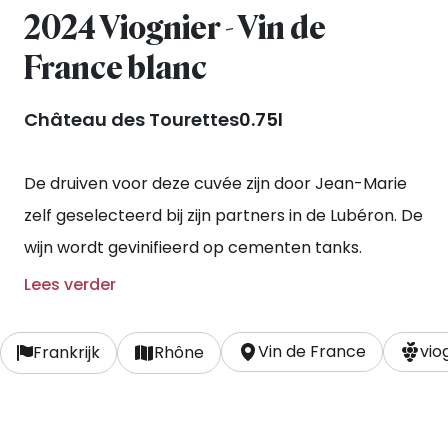
2024 Viognier - Vin de
France blanc
Château des Tourettes
0.75l
De druiven voor deze cuvée zijn door Jean-Marie
zelf geselecteerd bij zijn partners in de Lubéron. De
wijn wordt gevinifieerd op cementen tanks.
Lees verder
Vin de France
vio
Frankrijk
Rhône