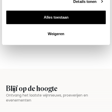
Details tonen
Alles toestaan
Nieuws & inspiratie in Vineé Vineuse
Alle wijnen direct van de wijnboer
Weigeren
Vandaag voor 12.00 uur besteld, morgen in huis
Gratis thuisbezorgd vanaf €115,00
Iedere wijn per fles te bestellen
Blijf op de hoogte
Ontvang het laatste wijnnieuws, proeverijen en
evenementen