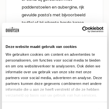
paddenstoelen en aubergine, rijk
gevulde pasta's met bijvoorbeeld
truffel of bij pikante harde kazen.
Gidsbeoordeling
The Wine Advocate : 88-90
Deze website maakt gebruik van cookies
We gebruiken cookies om content en advertenties te
Decanter : 89-90
personaliseren, om functies voor social media te bieden
Het Okhuysen Proefteam : 92-94
en om ons websiteverkeer te analyseren. Ook delen we
Vinous : 91-93
informatie over uw gebruik van onze site met onze
partners voor social media, adverteren en analyse. Deze
partners kunnen deze gegevens combineren met andere
informatie die u aan ze heeft verstrekt of die ze hebben
verzameld op basis van uw gebruik van hun services.