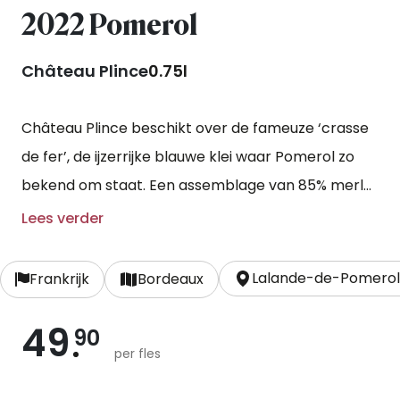
2022 Pomerol
Château Plince
0.75l
Château Plince beschikt over de fameuze ‘crasse
de fer’, de ijzerrijke blauwe klei waar Pomerol zo
bekend om staat. Een assemblage van 85% merlot
en 15% cabernet franc. Een stoere wijn met kracht
Lees verder
en intensiteit. Een mooie rijpe tanninestructuur
ingepakt in bramen, specerijen en kersen
Lalande-de-Pomero
Frankrijk
Bordeaux
49
90
per fles