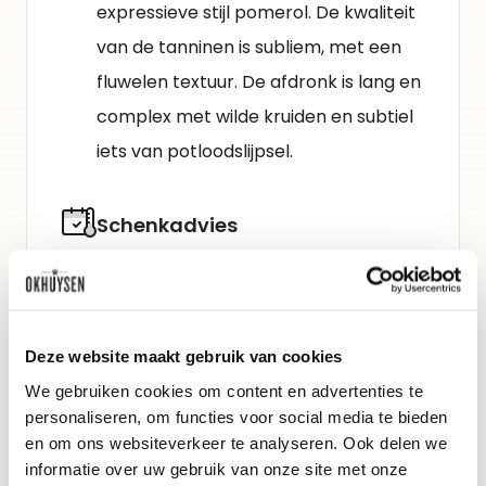
expressieve stijl pomerol. De kwaliteit
van de tanninen is subliem, met een
fluwelen textuur. De afdronk is lang en
complex met wilde kruiden en subtiel
iets van potloodslijpsel.
Schenkadvies
nu tot 2036, 16-18°C
Wijn-spijs advies
Deze website maakt gebruik van cookies
Houd de wijn en spijs bij deze gerijpte
We gebruiken cookies om content en advertenties te
Bordeaux betrekkelijk eenvoudig. Past
personaliseren, om functies voor social media te bieden
goed bij gerechten met veel
en om ons websiteverkeer te analyseren. Ook delen we
informatie over uw gebruik van onze site met onze
structuur, bijvoorbeeld bij gebraden