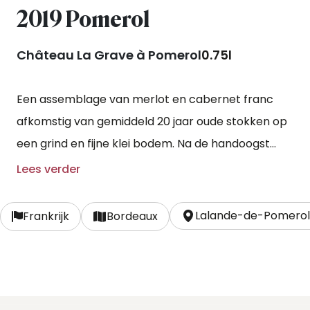
2019 Pomerol
Château La Grave à Pomerol
0.75l
Een assemblage van merlot en cabernet franc
afkomstig van gemiddeld 20 jaar oude stokken op
een grind en fijne klei bodem. Na de handoogst
vindt de vergisting plaats in betonnen en
Lees verder
roestvrijstalen vaten. Voor een periode van 16-18
maanden rijpt de wijn in Franse eikenhouten vaten,
Lalande-de-Pomero
Frankrijk
Bordeaux
waarvan 40% nieuw.