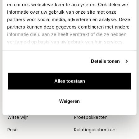
en om ons websiteverkeer te analyseren. Ook delen we
Aanmelden
informatie over uw gebruik van onze site met onze
partners voor social media, adverteren en analyse. Deze
partners kunnen deze gegevens combineren met andere
informatie die u aan ze heeft verstrekt of die ze hebben
verzameld op basis van uw gebruik van hun services.
Details tonen
Wijnen
Thema's
Alles toestaan
Alle wijnen
Voorverkopen
Weigeren
Mousserend
Huiswijnen
Witte wijn
Proefpakketten
Rosé
Relatiegeschenken