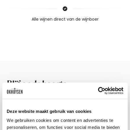
Nieuws & inspiratie in Vineé Vineuse
Alle wijnen direct van de wijnboer
Vandaag voor 12.00 uur besteld, morgen in huis
Gratis thuisbezorgd vanaf €115,00
Iedere wijn per fles te bestellen
Blijf op de hoogte
Ontvang het laatste wijnnieuws, proeverijen en
evenementen
Deze website maakt gebruik van cookies
E-mailadres
We gebruiken cookies om content en advertenties te
personaliseren, om functies voor social media te bieden