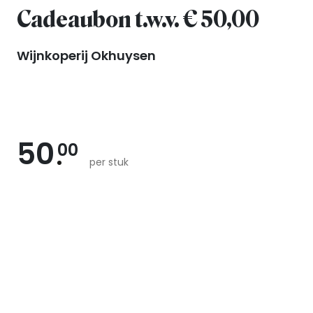
Cadeaubon t.w.v. € 50,00
Wijnkoperij Okhuysen
50
00
per stuk