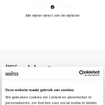
Nieuws & inspiratie in Vineé Vineuse
Alle wijnen direct van de wijnboer
Vandaag voor 12.00 uur besteld, morgen in huis
Gratis thuisbezorgd vanaf €115,00
Iedere wijn per fles te bestellen
Blijf op de hoogte
Ontvang het laatste wijnnieuws, proeverijen en
evenementen
Deze website maakt gebruik van cookies
E-mailadres
We gebruiken cookies om content en advertenties te
personaliseren, om functies voor social media te bieden