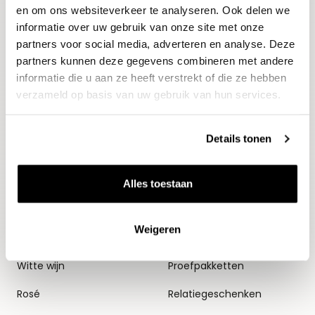
en om ons websiteverkeer te analyseren. Ook delen we
Aanmelden
informatie over uw gebruik van onze site met onze
partners voor social media, adverteren en analyse. Deze
partners kunnen deze gegevens combineren met andere
informatie die u aan ze heeft verstrekt of die ze hebben
verzameld op basis van uw gebruik van hun services.
Details tonen
Wijnen
Thema's
Alles toestaan
Alle wijnen
Voorverkopen
Weigeren
Mousserend
Huiswijnen
Witte wijn
Proefpakketten
Rosé
Relatiegeschenken