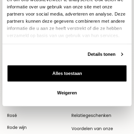
informatie over uw gebruik van onze site met onze
partners voor social media, adverteren en analyse. Deze
partners kunnen deze gegevens combineren met andere
informatie die u aan ze heeft verstrekt of die ze hebben
verzameld op basis van uw gebruik van hun services.
Details tonen
Wijnen
Thema's
Alles toestaan
Alle wijnen
Voorverkopen
Mousserend
Huiswijnen
Weigeren
Witte wijn
Proefpakketten
Rosé
Relatiegeschenken
Rode wijn
Voordelen van onze