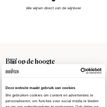
Nieuws & inspiratie in Vineé Vineuse
Alle wijnen direct van de wijnboer
Vandaag voor 12.00 uur besteld, morgen in huis
Gratis thuisbezorgd vanaf €115,00
Iedere wijn per fles te bestellen
Blijf op de hoogte
Ontvang het laatste wijnnieuws, proeverijen en
evenementen
E-mailadres
Deze website maakt gebruik van cookies
We gebruiken cookies om content en advertenties te
personaliseren, om functies voor social media te bieden
Aanmelden
en om ons websiteverkeer te analyseren. Ook delen we