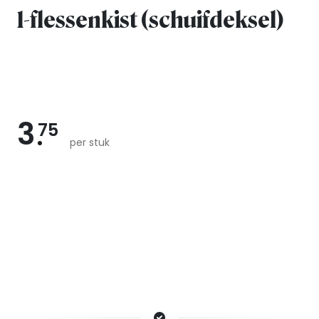
1-flessenkist (schuifdeksel)
3
75
per stuk