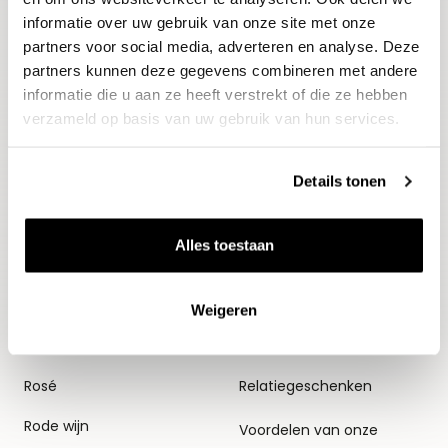
informatie over uw gebruik van onze site met onze
partners voor social media, adverteren en analyse. Deze
partners kunnen deze gegevens combineren met andere
informatie die u aan ze heeft verstrekt of die ze hebben
verzameld op basis van uw gebruik van hun services.
Details tonen
Wijnen
Thema's
Alles toestaan
Alle wijnen
Voorverkopen
Mousserend
Huiswijnen
Weigeren
Witte wijn
Proefpakketten
Rosé
Relatiegeschenken
Rode wijn
Voordelen van onze