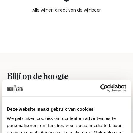
Nieuws & inspiratie in Vineé Vineuse
Alle wijnen direct van de wijnboer
Vandaag voor 12.00 uur besteld, morgen in huis
Gratis thuisbezorgd vanaf €115,00
Iedere wijn per fles te bestellen
Blijf op de hoogte
Ontvang het laatste wijnnieuws, proeverijen en
evenementen
E-mailadres
Deze website maakt gebruik van cookies
We gebruiken cookies om content en advertenties te
personaliseren, om functies voor social media te bieden
Aanmelden
en om ons websiteverkeer te analyseren. Ook delen we