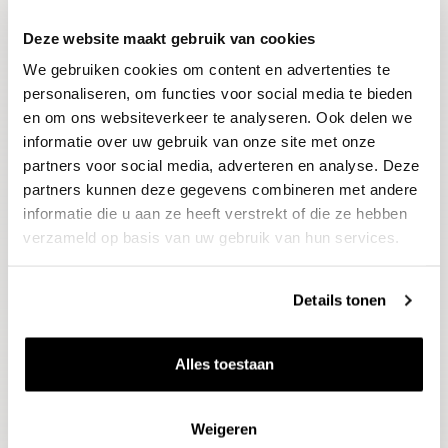
Deze website maakt gebruik van cookies
Blijf op de hoogte
We gebruiken cookies om content en advertenties te
Ontvang het laatste wijnnieuws, proeverijen en
evenementen
personaliseren, om functies voor social media te bieden
en om ons websiteverkeer te analyseren. Ook delen we
informatie over uw gebruik van onze site met onze
E-mailadres
partners voor social media, adverteren en analyse. Deze
partners kunnen deze gegevens combineren met andere
informatie die u aan ze heeft verstrekt of die ze hebben
Aanmelden
verzameld op basis van uw gebruik van hun services.
Details tonen
Alles toestaan
Weigeren
Wijnen
Thema's