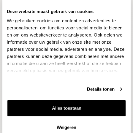
Deze website maakt gebruik van cookies
Blijf op de hoogte
We gebruiken cookies om content en advertenties te
Ontvang het laatste wijnnieuws, proeverijen en
evenementen
personaliseren, om functies voor social media te bieden
en om ons websiteverkeer te analyseren. Ook delen we
informatie over uw gebruik van onze site met onze
E-mailadres
partners voor social media, adverteren en analyse. Deze
partners kunnen deze gegevens combineren met andere
informatie die u aan ze heeft verstrekt of die ze hebben
Aanmelden
verzameld op basis van uw gebruik van hun services.
Details tonen
Alles toestaan
Weigeren
Wijnen
Thema's