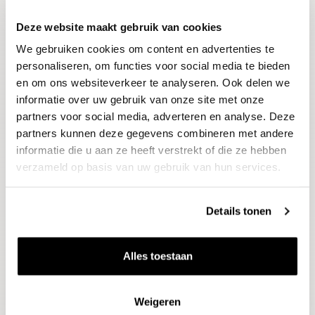
Deze website maakt gebruik van cookies
Blijf op de hoogte
We gebruiken cookies om content en advertenties te
Ontvang het laatste wijnnieuws, proeverijen en
evenementen
personaliseren, om functies voor social media te bieden
en om ons websiteverkeer te analyseren. Ook delen we
informatie over uw gebruik van onze site met onze
E-mailadres
partners voor social media, adverteren en analyse. Deze
partners kunnen deze gegevens combineren met andere
informatie die u aan ze heeft verstrekt of die ze hebben
Aanmelden
verzameld op basis van uw gebruik van hun services.
Details tonen
Alles toestaan
Weigeren
Wijnen
Thema's