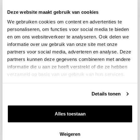
Deze website maakt gebruik van cookies
Blijf op de hoogte
We gebruiken cookies om content en advertenties te
Ontvang het laatste wijnnieuws, proeverijen en
evenementen
personaliseren, om functies voor social media te bieden
en om ons websiteverkeer te analyseren. Ook delen we
informatie over uw gebruik van onze site met onze
E-mailadres
partners voor social media, adverteren en analyse. Deze
partners kunnen deze gegevens combineren met andere
informatie die u aan ze heeft verstrekt of die ze hebben
Aanmelden
verzameld op basis van uw gebruik van hun services.
Details tonen
Alles toestaan
Weigeren
Wijnen
Thema's