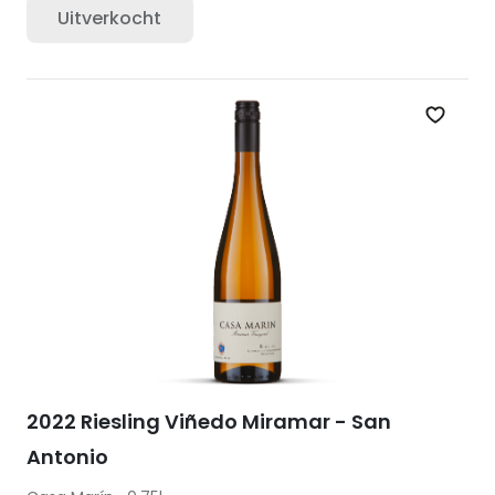
Uitverkocht
Zet op 
2022 Riesling Viñedo Miramar - San
Antonio