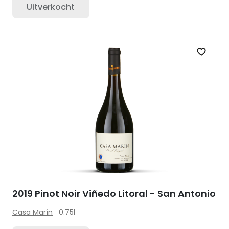
Uitverkocht
Zet op 
2019 Pinot Noir Viñedo Litoral - San Antonio
Casa Marín
0.75l