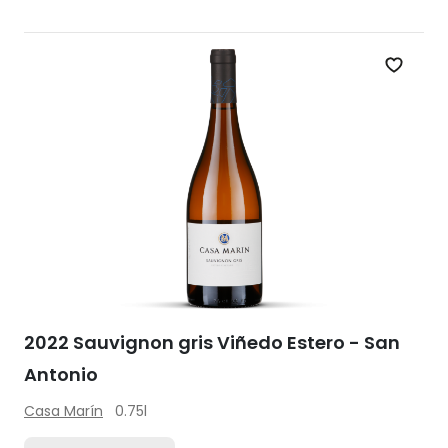
Zet op 
2022 Sauvignon gris Viñedo Estero - San
Antonio
Casa Marín
0.75l