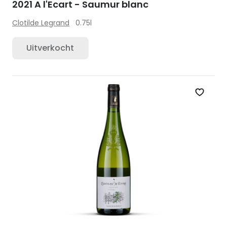
2021 A l'Ecart - Saumur blanc
Clotilde Legrand
0.75l
Uitverkocht
Zet op 