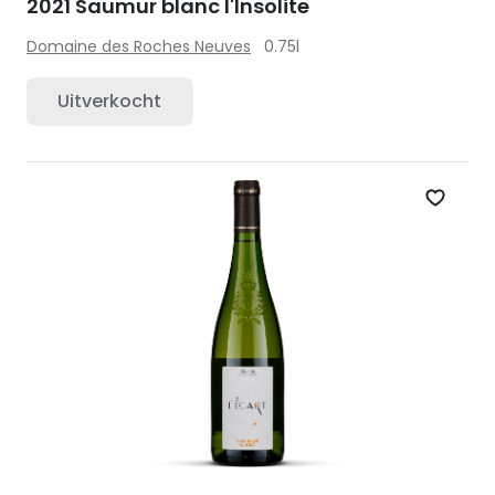
2021 Saumur blanc l'Insolite
Domaine des Roches Neuves
0.75l
Uitverkocht
Zet op 