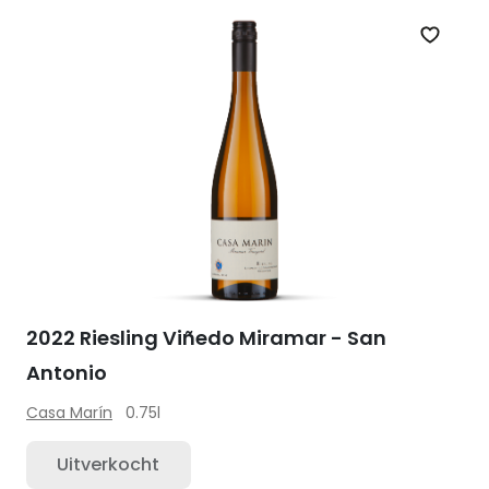
Zet op 
2022 Riesling Viñedo Miramar - San
Antonio
Casa Marín
0.75l
Uitverkocht