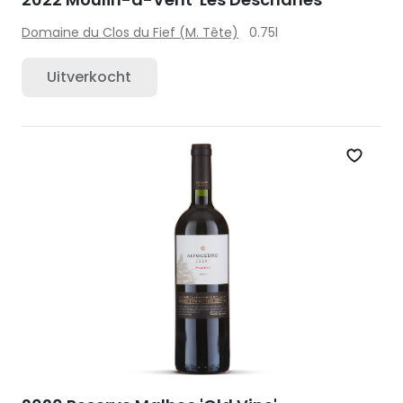
Domaine du Clos du Fief (M. Tête)
0.75l
Uitverkocht
Zet op 