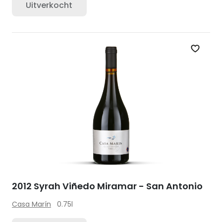
Uitverkocht
Zet op 
2012 Syrah Viñedo Miramar - San Antonio
Casa Marín
0.75l