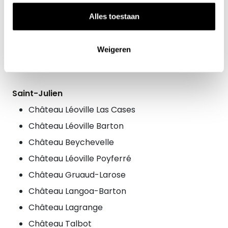
Château Giscours
Alles toestaan
Château d'Issan
Château Malescot Saint-Exupéry
Weigeren
Château du Tertre
Saint-Julien
Château Léoville Las Cases
Château Léoville Barton
Château Beychevelle
Château Léoville Poyferré
Château Gruaud-Larose
Château Langoa-Barton
Château Lagrange
Château Talbot