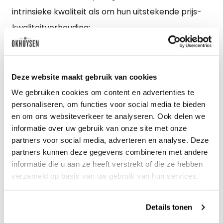
intrinsieke kwaliteit als om hun uitstekende prijs-
kwaliteitverhouding:
Haut-Médoc & Moulis-en-Médoc
Château Cantemerle
Deze website maakt gebruik van cookies
Château Poujeaux
We gebruiken cookies om content en advertenties te
personaliseren, om functies voor social media te bieden
Château Maucamps
en om ons websiteverkeer te analyseren. Ook delen we
informatie over uw gebruik van onze site met onze
partners voor social media, adverteren en analyse. Deze
Margaux
partners kunnen deze gegevens combineren met andere
Château Margaux
informatie die u aan ze heeft verstrekt of die ze hebben
verzameld op basis van uw gebruik van hun services.
Château Palmer
Château Rauzan-Ségla
Details tonen
Château Brane-Cantenac