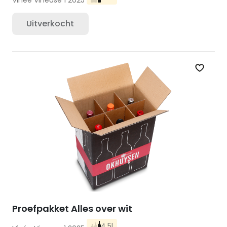
Vinée Vineuse 1 2025
Uitverkocht
Zet op 
Proefpakket Alles over wit
4.5l