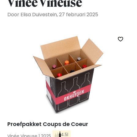
Vinée Vineuse
Door Elisa Duivestein, 27 februari 2025
Zet op 
Proefpakket Coups de Coeur
4.5l
Vinée Vineuse 1 2025