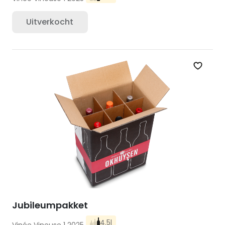
Uitverkocht
Zet op 
Jubileumpakket
4.5l