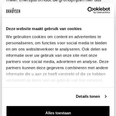
een stuk hoger liggen, maar anderzijds omdat de
vraag naar de wijnen groot is. Een wijnboer die
altijd uitverkoopt, zal zijn prijzen kunnen verhogen.
Deze website maakt gebruik van cookies
Met de verandering van het klimaat en de
We gebruiken cookies om content en advertenties te
extremen die het weer hierdoor steeds vaker
personaliseren, om functies voor social media te bieden
laten zien, is de hoeveelheid druiven – en daarmee
en om ons websiteverkeer te analyseren. Ook delen we
informatie over uw gebruik van onze site met onze
de hoeveelheid wijn – de laatste jaren bovendien
partners voor social media, adverteren en analyse. Deze
vaak onder het gemiddelde geweest. Hagel, regen,
partners kunnen deze gegevens combineren met andere
vorst, hitte, droogte: het was allemaal in het
informatie die u aan ze heeft verstrekt of die ze hebben
verzameld op basis van uw gebruik van hun services.
nadeel van de wijnproductie. Streken als de
geplaagde Bourgogne produceerden in 2021
Details tonen
nauwelijks de helft van het normale volume. U
begrijpt wat dit met de prijzen deed… Die gingen
Alles toestaan
door de schaarste flink omhoog.