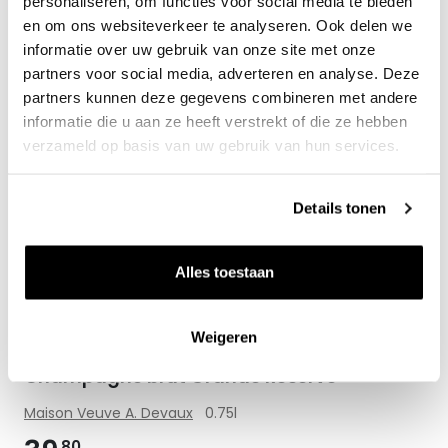
personaliseren, om functies voor social media te bieden
Uitverkocht
en om ons websiteverkeer te analyseren. Ook delen we
informatie over uw gebruik van onze site met onze
partners voor social media, adverteren en analyse. Deze
partners kunnen deze gegevens combineren met andere
Zet op 
informatie die u aan ze heeft verstrekt of die ze hebben
verzameld op basis van uw gebruik van hun services.
Details tonen
Alles toestaan
Weigeren
Champagne brut Grande Réserve
Maison Veuve A. Devaux
0.75l
80