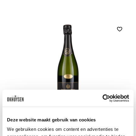
Zet op 
2018 Huguet Gran Reserva Brut Classic
Deze website maakt gebruik van cookies
Finca Can Feixes
0.75l
We gebruiken cookies om content en advertenties te