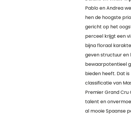
Pablo en Andrea wer
hen de hoogste prior
gericht op het oogst
perceel krijgt een v
bijna floraal karakte
geven structuur en 
bewaarpotentieel ge
bieden heeft. Dat i
classificatie van M
Premier Grand Cru C
talent en onvermoei
al mooie Spaanse po