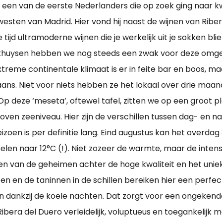
at een van de eerste Nederlanders die op zoek ging naar k
esten van Madrid. Hier vond hij naast de wijnen van Ribe
e tijd ultramoderne wijnen die je werkelijk uit je sokken bl
ij Okhuysen hebben we nog steeds een zwak voor deze omge
treme continentale klimaat is er in feite bar en boos, m
ans. Niet voor niets hebben ze het lokaal over drie maa
p deze ‘meseta’, oftewel tafel, zitten we op een groot p
oven zeeniveau. Hier zijn de verschillen tussen dag- en
izoen is per definitie lang. Eind augustus kan het overda
len naar 12°C (!). Niet zozeer de warmte, maar de intensi
en van de geheimen achter de hoge kwaliteit en het unie
fen en de taninnen in de schillen bereiken hier een perfec
 dankzij de koele nachten. Dat zorgt voor een ongekend
ibera del Duero verleidelijk, voluptueus en toegankelijk m