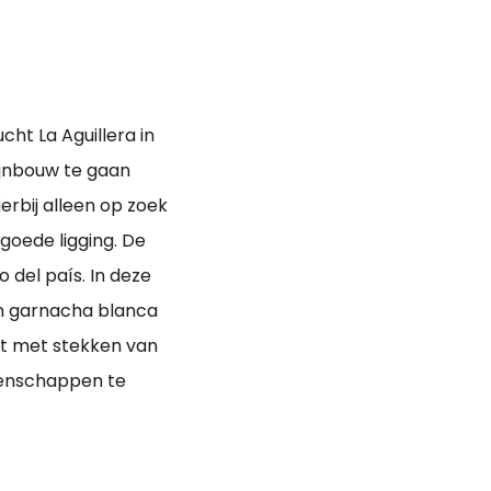
cht La Aguillera in
ijnbouw te gaan
rbij alleen op zoek
oede ligging. De
o del país. In deze
en garnacha blanca
nt met stekken van
igenschappen te