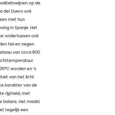
waliteitswijnen op de
ra del Duero ook
iezen met hun
ving in Spanje. Het
aar ondertussen ook
nden hel en negen
lateau van circa 800
 nachttemperatuur
g 35°C worden en ’s
teit van het licht
ke karakter van de
te rijpheid, met
e balans. Het maakt
et tegelijk een