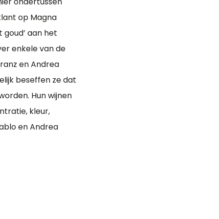
 hier ondertussen
 klant op Magna
t goud’ aan het
er enkele van de
rranz en Andrea
elijk beseffen ze dat
worden. Hun wijnen
ratie, kleur,
 Pablo en Andrea