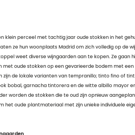
een klein perceel met tachtig jaar oude stokken in het gehu
laten ze hun woonplaats Madrid om zich volledig op de w
oppel weet diverse wijngaarden aan te kopen. Ze gaan hie
en met oude stokken op een gevarieerde bodem met een g
 zijn de lokale varianten van tempranillo; tinto fino of tint
ok bobal, garnacha tintorera en de witte albillo mayor 
der worden de stokken die te oud zijn opnieuw aangepla
m het oude plantmateriaal met zijn unieke individuele e
ijngaarden