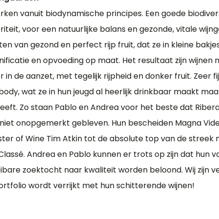
ken vanuit biodynamische principes. Een goede biodivers
iteit, voor een natuurlijke balans en gezonde, vitale wijng
en van gezond en perfect rijp fruit, dat ze in kleine bakje
inificatie en opvoeding op maat. Het resultaat zijn wijnen
r in de aanzet, met tegelijk rijpheid en donker fruit. Zeer f
body, wat ze in hun jeugd al heerlijk drinkbaar maakt maa
eft. Zo staan Pablo en Andrea voor het beste dat Ribera
s niet onopgemerkt gebleven. Hun bescheiden Magna Vide
aster of Wine Tim Atkin tot de absolute top van de streek
lassé. Andrea en Pablo kunnen er trots op zijn dat hun 
bare zoektocht naar kwaliteit worden beloond. Wij zijn v
rtfolio wordt verrijkt met hun schitterende wijnen!