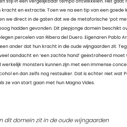
t en stijl in een vergelijkbaar tempo ontwikkelen. Het gaat
 kracht en extractie. Toen we na een tip van een goede
den we direct in de gaten dat we de metaforische ‘pot me
boog hadden gevonden. Dit piepjonge domein beschikt ov
legen percelen van Ribera del Duero. Eigenaren Pablo A
een ander dat hun kracht in die oude wijngaarden zit. Teg
t veel aandacht en ‘een zachte hand’ geëxtraheerd moet 
l werkelijk monsters kunnen zijn met een immense concent
cohol en dan zelfs nog restsuiker. Dat is echter niet wat
ls ze van start gaan met hun Magna Vides.
n dit domein zit in de oude wijngaarden