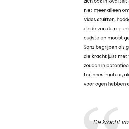
zich ook in kwalitei
niet meer alleen om
Vides stuitten, had
einde van de regen
oudste en mooist ge
Sanz begrijpen als g
die kracht juist me
zouden in potentiee
taninnestructuur, al
voor ogen hebben a
De kracht va