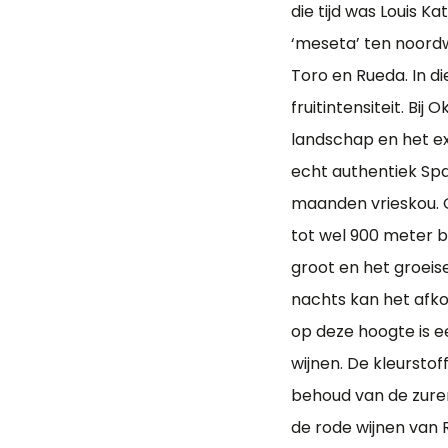
die tijd was Louis K
‘meseta’ ten noordw
Toro en Rueda. In di
fruitintensiteit. B
landschap en het ex
echt authentiek Spa
maanden vrieskou. O
tot wel 900 meter b
groot en het groeise
nachts kan het afkoe
op deze hoogte is e
wijnen. De kleurstof
behoud van de zuren
de rode wijnen van R