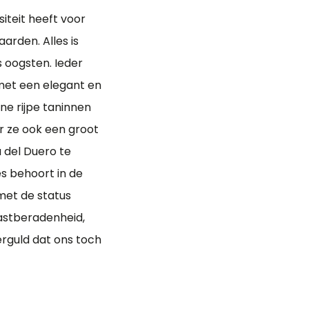
iteit heeft voor
aarden. Alles is
s oogsten. Ieder
 met een elegant en
ijne rijpe taninnen
r ze ook een groot
 del Duero te
s behoort in de
 met de status
vastberadenheid,
erguld dat ons toch