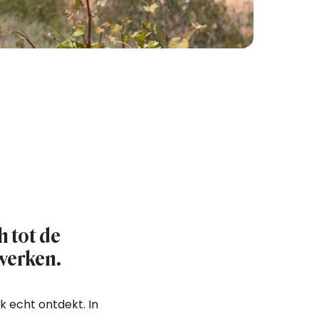
h tot de
 werken.
k echt ontdekt. In