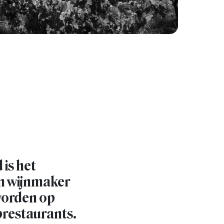
 is het
an wijnmaker
 worden op
prestaurants.