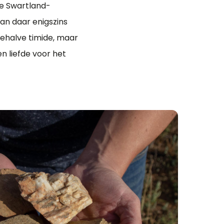
ype Swartland-
aan daar enigszins
ehalve timide, maar
en liefde voor het