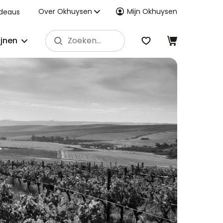
Over Okhuysen
Mijn Okhuysen
deaus
ijnen