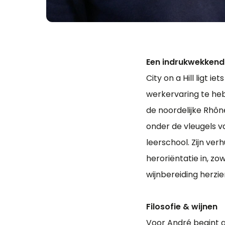
Een indrukwekkend
City on a Hill ligt i
werkervaring te heb
de noordelijke Rhône.
onder de vleugels v
leerschool. Zijn ver
heroriëntatie in, zo
wijnbereiding herzien
Filosofie & wijnen
Voor André begint go