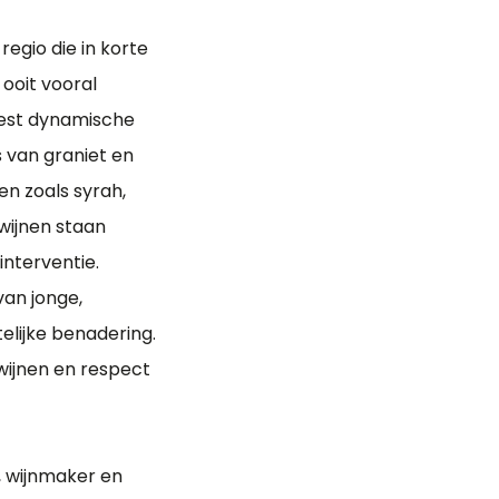
egio die in korte
ooit vooral
eest dynamische
s van graniet en
n zoals syrah,
wijnen staan
nterventie.
an jonge,
lijke benadering.
wijnen en respect
, wijnmaker en