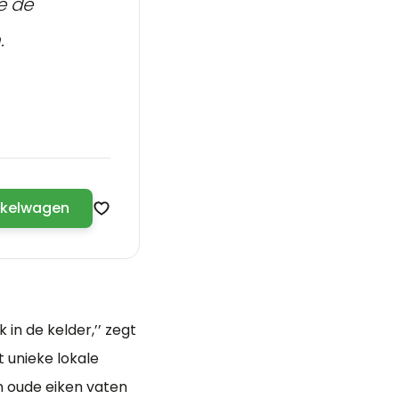
e de
.
nkelwagen
Zet op verlanglijst
in de kelder,’’ zegt
t unieke lokale
 en oude eiken vaten