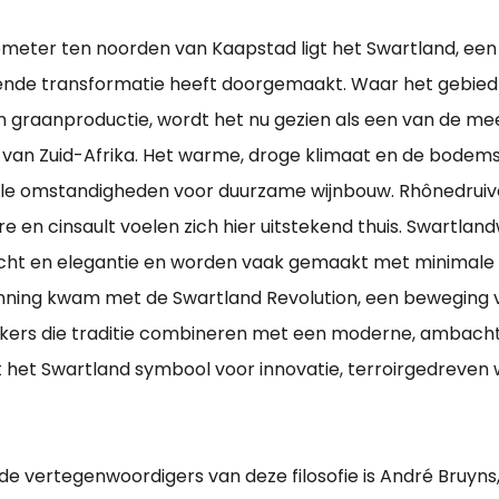
meter ten noorden van Kaapstad ligt het Swartland, een r
ende transformatie heeft doorgemaakt. Waar het gebied 
n graanproductie, wordt het nu gezien als een van de m
’s van Zuid-Afrika. Het warme, droge klimaat en de bodem
ale omstandigheden voor duurzame wijnbouw. Rhônedruive
 en cinsault voelen zich hier uitstekend thuis. Swartland
ht en elegantie en worden vaak gemaakt met minimale i
enning kwam met de Swartland Revolution, een beweging v
kers die traditie combineren met een moderne, ambachte
het Swartland symbool voor innovatie, terroirgedreven 
de vertegenwoordigers van deze filosofie is André Bruyns