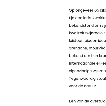
Op ongeveer 65 kilo
tijd een indrukwekk
bekendstond om zij
kwaliteitswijnregio
leisteen bieden ide
grenache, mourvèdre
bekend om hun krac
Internationale erk
eigenzinnige wijnma
Tegenwoordig staat 
voor de natuur.
Een van de overtuig