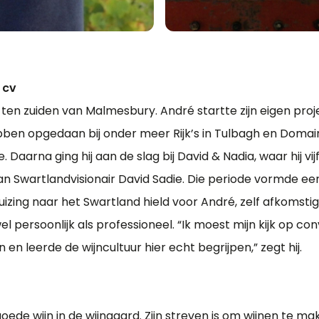
 cv
ets ten zuiden van Malmesbury. André startte zijn eigen proj
ben opgedaan bij onder meer Rijk’s in Tulbagh en Domaine
 Daarna ging hij aan de slag bij David & Nadia, waar hij vij
an Swartlandvisionair David Sadie. Die periode vormde ee
huizing naar het Swartland hield voor André, zelf afkomstig
wel persoonlijk als professioneel. “Ik moest mijn kijk op co
 en leerde de wijncultuur hier echt begrijpen,” zegt hij.
ede wijn in de wijngaard. Zijn streven is om wijnen te ma