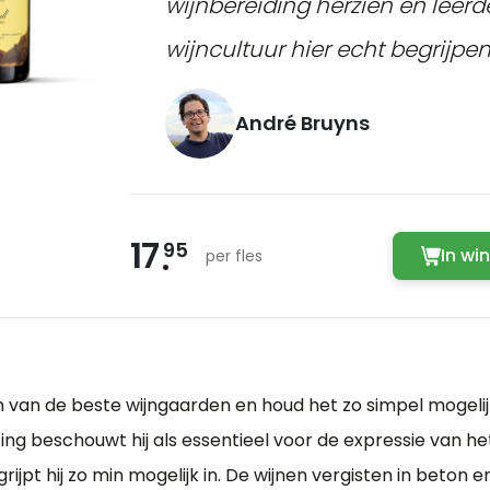
wijnbereiding herzien en leerd
wijncultuur hier echt begrijpen
André Bruyns
17
95
In wi
per fles
 van de beste wijngaarden en houd het zo simpel mogelijk 
ting beschouwt hij als essentieel voor de expressie van he
 grijpt hij zo min mogelijk in. De wijnen vergisten in beton