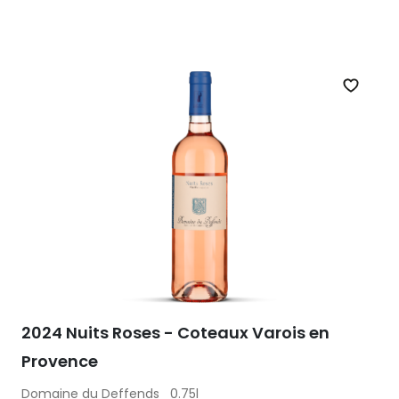
Zet op 
2024 Nuits Roses - Coteaux Varois en
Provence
Domaine du Deffends
0.75l