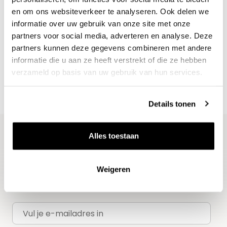
wijnaanbod?
en om ons websiteverkeer te analyseren. Ook delen we
Ontdek meer
informatie over uw gebruik van onze site met onze
partners voor social media, adverteren en analyse. Deze
partners kunnen deze gegevens combineren met andere
informatie die u aan ze heeft verstrekt of die ze hebben
verzameld op basis van uw gebruik van hun services.
Details tonen
Alles toestaan
Blijf op de hoogte
Ontvang het laatste wijnnieuws, proeverijen en
Weigeren
evenementen
E-mailadres