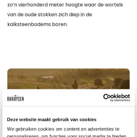
zo’n vierhonderd meter hoogte waar de wortels
van de oude stokken zich diep in de
kalksteenbodems boren.
Deze website maakt gebruik van cookies
Benieuwd naar ons
We gebruiken cookies om content en advertenties te
personaliseren, om functies voor social media te bieden