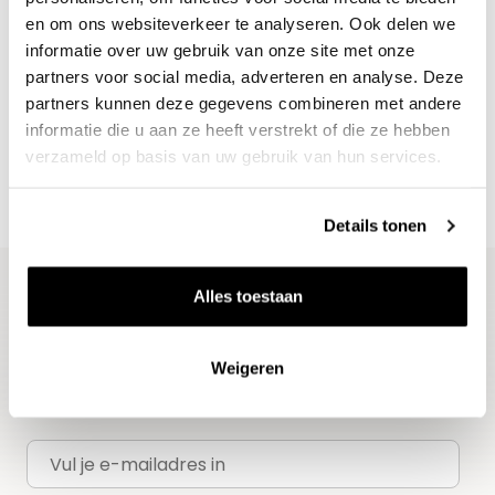
wijnaanbod?
en om ons websiteverkeer te analyseren. Ook delen we
Ontdek meer
informatie over uw gebruik van onze site met onze
partners voor social media, adverteren en analyse. Deze
partners kunnen deze gegevens combineren met andere
informatie die u aan ze heeft verstrekt of die ze hebben
verzameld op basis van uw gebruik van hun services.
Details tonen
Alles toestaan
Blijf op de hoogte
Ontvang het laatste wijnnieuws, proeverijen en
Weigeren
evenementen
E-mailadres