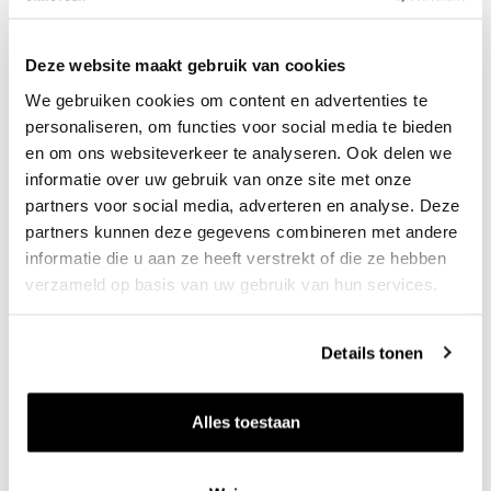
voor Adriaan overigens de grootste uitdaging. In
een beginnende zaak kun je je natuurlijk niet alles
Deze website maakt gebruik van cookies
permitteren; een grote wijnkelder is nu eenmaal
We gebruiken cookies om content en advertenties te
personaliseren, om functies voor social media te bieden
kostbaar. Maar een kenner en liefhebber als
en om ons websiteverkeer te analyseren. Ook delen we
Adriaan komt continu in de verleiding om nieuwe
informatie over uw gebruik van onze site met onze
schatten aan zijn wijnkaart toe te voegen. “Mensen
partners voor social media, adverteren en analyse. Deze
partners kunnen deze gegevens combineren met andere
vragen me vaak wat mijn eigen favorieten zijn,
informatie die u aan ze heeft verstrekt of die ze hebben
maar die heb ik niet. Het mooiste aan het wijnvak is
verzameld op basis van uw gebruik van hun services.
namelijk om steeds weer verrast te worden en
nieuwe dingen te ontdekken. Dat moet je terug
Details tonen
kunnen zien in mijn kaart. Ik denk dat de mensen
daarvoor terug blijven komen. De basis is
Alles toestaan
klassiek: mousserend, Bourgogne, Bordeaux,
Duitsland en Italië, maar met daaromheen veel