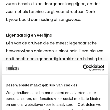
zuren beschikt kan doorgaans lang rijpen, omdat
zuur net als tannine zorgt voor structuur. Denk
bijvoorbeeld aan riesling of sangiovese.
Eigenaardig en verfijnd
Eén van de druiven die de meest legendarische
bewaarwijnen opleveren is pinot noir. Deze blauwe
druif heeft een eigenaardig karakter en is lastig te
cultiveren. Veel wijnmakers peilen hun kundigheid
aan de kwaliteit van hun pinot noir. De paradox
van deze druif is dat de wijnen in het beste geval
Deze website maakt gebruik van cookies
erg delicaat en verfijnd zijn: geen eigenschappen
We gebruiken cookies om content en advertenties te
die een omvangrijk drinkkader doen vermoeden.
personaliseren, om functies voor social media te bieden
en om ons websiteverkeer te analyseren. Ook delen we