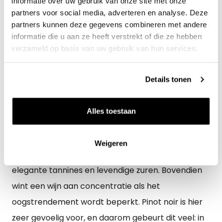
informatie over uw gebruik van onze site met onze
partners voor social media, adverteren en analyse. Deze
partners kunnen deze gegevens combineren met andere
informatie die u aan ze heeft verstrekt of die ze hebben
Een wijn die over goede zuren
verzameld op basis van uw gebruik van hun services.
beschikt kan doorgaans lang rijpen,
omdat zuur zorgt voor structuur
Details tonen
Xavier Kat
Alles toestaan
Weigeren
Het geheim? De combinatie van fijn geschakeerde,
elegante tannines en levendige zuren. Bovendien
wint een wijn aan concentratie als het
oogstrendement wordt beperkt. Pinot noir is hier
zeer gevoelig voor, en daarom gebeurt dit veel: in