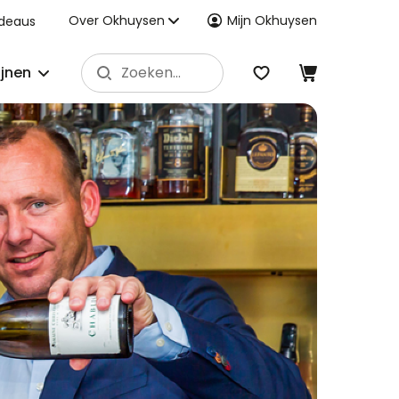
Over Okhuysen
Mijn Okhuysen
deaus
ijnen