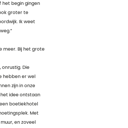
f het begin gingen
ok groter te
ordwijk. Ik weet
 weg.”
te meer. Bij het grote
 onrustig. Die
e hebben er wel
nen zijn in onze
– het idee ontstaan
 een boetiekhotel
moetingsplek. Met
 muur, en zoveel