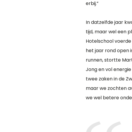
erbij.”
In datzelfde jaar k
tijd, maar wel een 
Hotelschool voerde M
het jaar rond open i
runnen, stortte Mart
Jong en vol energi
twee zaken in de Zwi
maar we zochten avo
we wel betere ond