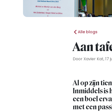
Alle blogs
Aan taf
Door Xavier Kat, 17 j
Al op zijn tie
Inmiddels is 
een boel erva
met een passi