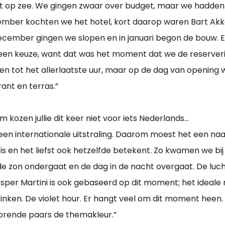
ht op zee. We gingen zwaar over budget, maar we hadden i
vember kochten we het hotel, kort daarop waren Bart Akk
december gingen we slopen en in januari begon de bouw. En
en keuze, want dat was het moment dat we de reserve
en tot het allerlaatste uur, maar op de dag van opening 
ant en terras.”
m kozen jullie dit keer niet voor iets Nederlands…
een internationale uitstraling. Daarom moest het een naam
 is en het liefst ook hetzelfde betekent. Zo kwamen we bij
e zon ondergaat en de dag in de nacht overgaat. De lucht
esper Martini is ook gebaseerd op dit moment; het idea
rinken. De violet hour. Er hangt veel om dit moment heen
orende paars de themakleur.”