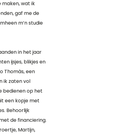
e maken, wat ik
kenden, gaf me de
romheen m’n studie
aanden in het jaar
n ijsjes, blikjes en
ito Thomàs, een
 ik zaten vol
e bedienen op het
uit een kopje met
. Behoorlijk
 met de financiering.
oertje, Martijn,