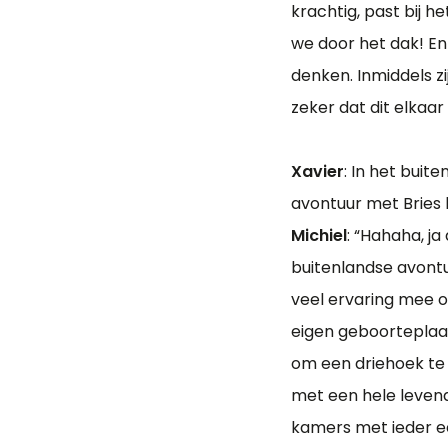
krachtig, past bij h
we door het dak! E
denken. Inmiddels z
zeker dat dit elkaa
Xavier
: In het buite
avontuur met Bries h
Michiel
: “Hahaha, ja
buitenlandse avont
veel ervaring mee o
eigen geboorteplaats
om een driehoek te 
met een hele levend
kamers met ieder e