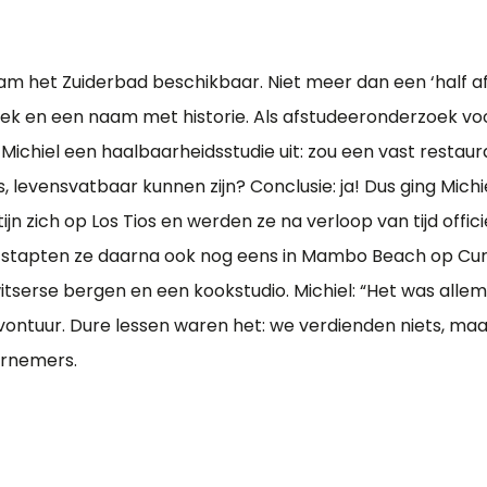
wam het Zuiderbad beschikbaar. Niet meer dan een ‘half af
plek en een naam met historie. Als afstudeeronderzoek v
ichiel een haalbaarheidsstudie uit: zou een vast restaura
s, levensvatbaar kunnen zijn? Conclusie: ja! Dus ging Mich
ijn zich op Los Tios en werden ze na verloop van tijd offic
e stapten ze daarna ook nog eens in Mambo Beach op Cu
tserse bergen en een kookstudio. Michiel: “Het was allema
ntuur. Dure lessen waren het: we verdienden niets, maar
ernemers.