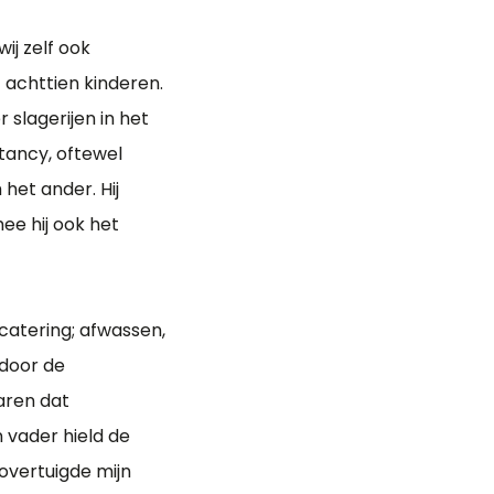
ij zelf ook
 achttien kinderen.
 slagerijen in het
ntancy, oftewel
het ander. Hij
ee hij ook het
e catering; afwassen,
 door de
aren dat
 vader hield de
 overtuigde mijn