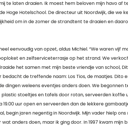
mij te laten draaien. Ik moest hem beloven mijn havo af t
de Hoge Hotelschool. De directeur uit Noordwijk, die we 
lijkheid om in de zomer de strandtent te draaien en daa
heel eenvoudig van opzet, aldus Michiel. “We waren vijf m
loket en zelfserviceterrasje op het strand. We verkochte
 draaide het samen met mijn beste vriendje van school, D
r bedacht de treffende naam: Los Tios, de maatjes. Dito en
 de dingen weleens eventjes anders doen. We begonnen t
 plastic stoeltjes en tafels door rotan, serveerden koffie 
a 19.00 uur open en serveerden dan de lekkere gambaatjes
al, begin jaren negentig in Noordwijk. Mijn vader hielp ons
r wat anders doen, maar ik ging door. In 1997 kwam mijn br