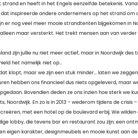
et strand en heeft in het Engels eenzelfde betekenis. Vana
n dat inspireerde andere ondernemers op het strand om o
ijn er nog veel meer mooie strandtenten bijgekomen in No
r alleen maar versterkt. Het trekt mensen aan van verder
nland zijn jullie nu niet meer actief, maar in Noordwijk des 
ield het namelijk niet op…
 dat klopt, maar we zijn een stuk minder… laten we zeggen,
uren hebben ons financieel dus niets opgeleverd, maar w
pgedaan. Bovendien deden ze ons inzien hoe sterk we kun
, Noordwijk. En zo is in 2013 – wederom tijdens de crisis 
creëren, met een hotel op de boulevard erbij. We wilden
ige lobby, die tevens bar en restaurant zou zijn; een ont
en eigen karakter, designmeubels en mooie kunst aan de