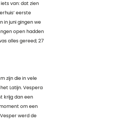
ets van: dat zien
erhuis’ eerste
 in juni gingen we
ringen open hadden
was alles gereed; 27
 zijn die in vele
 het Latijn. Vespera
 krijg dan een
le moment om een
. Vesper werd de