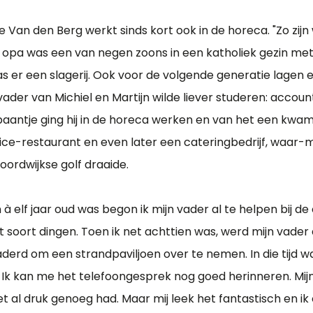
 Van den Berg werkt sinds kort ook in de horeca. "Zo zijn w
 opa was een van negen zoons in een katholiek gezin met
 er een slagerij. Ook voor de volgende generatie lagen er
vader van Michiel en Martijn wilde liever studeren: accou
baantje ging hij in de horeca werken en van het een kwam 
vice-restaurant en even later een cateringbedrijf, waar-m
oordwijkse golf draaide.
en à elf jaar oud was begon ik mijn vader al te helpen bij d
t soort dingen. Toen ik net achttien was, werd mijn vader
rd om een strandpaviljoen over te nemen. In die tijd w
. Ik kan me het telefoongesprek nog goed herinneren. Mijn
et al druk genoeg had. Maar mij leek het fantastisch en ik