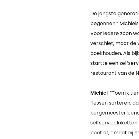
De jongste generatie
begonnen.” Michiels
Voor iedere zoon was
verschiet, maar de 
boekhouden. Als bij
startte een zelfser
restaurant van de N
Michiel
: “Toen ik ti
flessen sorteren, da
burgemeester benade
selfserviceloketten
boot af, omdat hij h