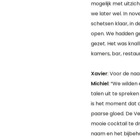
mogelijk met uitzic
we later wel. In no
schetsen klaar, in 
open. We hadden ge
gezet. Het was knall
kamers, bar, restaur
Xavier
: Voor de naa
Michiel
: “We wilden 
talen uit te spreken
is het moment dat d
paarse gloed. De V
mooie cocktail te d
naam en het bijbeh