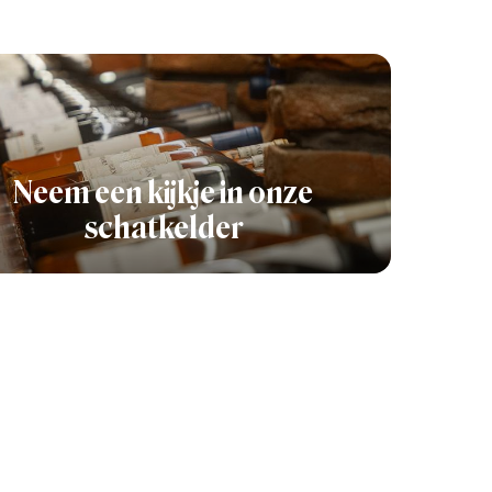
Neem een kijkje in onze
schatkelder