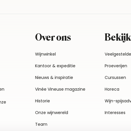
Over ons
Bekijk
Wijnwinkel
Veelgesteld
Kantoor & expeditie
Proeverijen
Nieuws & inspiratie
Cursussen
en
Vinée Vineuse magazine
Horeca
Historie
Wijn-spijsad
nze
Onze wijnwereld
Interesses
Team