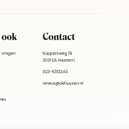
 ook
Contact
e vragen
Küppersweg 19
2031 EA Haarlem
023-5312240
vineus@okhuysen.nl
vies