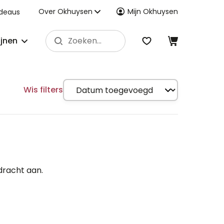
Over Okhuysen
Mijn Okhuysen
deaus
ijnen
Wis filters
dracht aan.