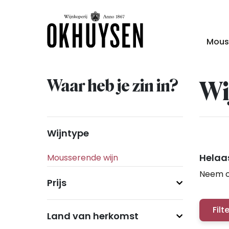
Mous
Waar heb je zin in?
Wi
Wijntype
Helaas
Neem c
Prijs
Filt
Land van herkomst