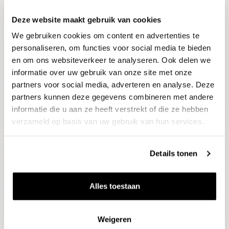
Deze website maakt gebruik van cookies
Blijf op de hoogte
We gebruiken cookies om content en advertenties te
Ontvang het laatste wijnnieuws, proeverijen en
evenementen
personaliseren, om functies voor social media te bieden
en om ons websiteverkeer te analyseren. Ook delen we
informatie over uw gebruik van onze site met onze
E-mailadres
partners voor social media, adverteren en analyse. Deze
partners kunnen deze gegevens combineren met andere
informatie die u aan ze heeft verstrekt of die ze hebben
Aanmelden
verzameld op basis van uw gebruik van hun services.
Details tonen
Alles toestaan
Weigeren
Wijnen
Thema's