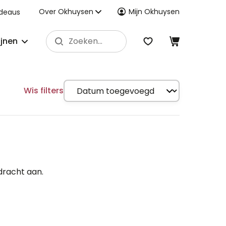
Over Okhuysen
Mijn Okhuysen
deaus
ijnen
Wis filters
dracht aan.