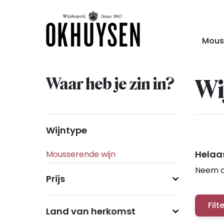
Mous
Waar heb je zin in?
Wi
Wijntype
Helaas
Neem c
Prijs
Filt
Land van herkomst