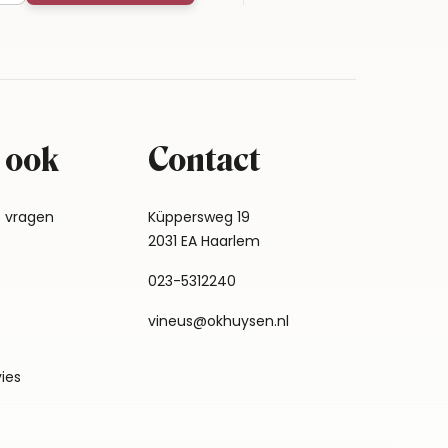
 ook
Contact
e vragen
Küppersweg 19
2031 EA Haarlem
023-5312240
vineus@okhuysen.nl
vies