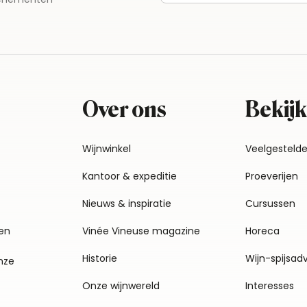
Over ons
Bekijk
Wijnwinkel
Veelgesteld
Kantoor & expeditie
Proeverijen
Nieuws & inspiratie
Cursussen
en
Vinée Vineuse magazine
Horeca
Historie
Wijn-spijsad
nze
Onze wijnwereld
Interesses