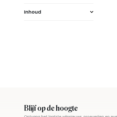
Inhoud
Blijf op de hoogte
Ontvang het laatste wijnnieuws, proeverijen en 