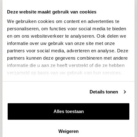
Deze website maakt gebruik van cookies
Blijf op de hoogte
We gebruiken cookies om content en advertenties te
Ontvang het laatste wijnnieuws, proeverijen en
evenementen
personaliseren, om functies voor social media te bieden
en om ons websiteverkeer te analyseren. Ook delen we
informatie over uw gebruik van onze site met onze
E-mailadres
partners voor social media, adverteren en analyse. Deze
partners kunnen deze gegevens combineren met andere
informatie die u aan ze heeft verstrekt of die ze hebben
Aanmelden
verzameld op basis van uw gebruik van hun services.
Details tonen
Alles toestaan
Weigeren
Wijnen
Thema's