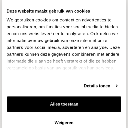
Deze website maakt gebruik van cookies
Blijf op de hoogte
We gebruiken cookies om content en advertenties te
Ontvang het laatste wijnnieuws, proeverijen en
evenementen
personaliseren, om functies voor social media te bieden
en om ons websiteverkeer te analyseren. Ook delen we
informatie over uw gebruik van onze site met onze
E-mailadres
partners voor social media, adverteren en analyse. Deze
partners kunnen deze gegevens combineren met andere
informatie die u aan ze heeft verstrekt of die ze hebben
Aanmelden
verzameld op basis van uw gebruik van hun services.
Details tonen
Alles toestaan
Weigeren
Wijnen
Thema's