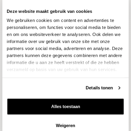
Deze website maakt gebruik van cookies
Blijf op de hoogte
We gebruiken cookies om content en advertenties te
Ontvang het laatste wijnnieuws, proeverijen en
evenementen
personaliseren, om functies voor social media te bieden
en om ons websiteverkeer te analyseren. Ook delen we
informatie over uw gebruik van onze site met onze
E-mailadres
partners voor social media, adverteren en analyse. Deze
partners kunnen deze gegevens combineren met andere
informatie die u aan ze heeft verstrekt of die ze hebben
Aanmelden
verzameld op basis van uw gebruik van hun services.
Details tonen
Alles toestaan
Weigeren
Wijnen
Thema's