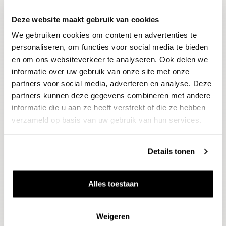
Deze website maakt gebruik van cookies
Blijf op de hoogte
We gebruiken cookies om content en advertenties te
Ontvang het laatste wijnnieuws, proeverijen en
evenementen
personaliseren, om functies voor social media te bieden
en om ons websiteverkeer te analyseren. Ook delen we
informatie over uw gebruik van onze site met onze
E-mailadres
partners voor social media, adverteren en analyse. Deze
partners kunnen deze gegevens combineren met andere
informatie die u aan ze heeft verstrekt of die ze hebben
Aanmelden
verzameld op basis van uw gebruik van hun services.
Details tonen
Alles toestaan
Weigeren
Wijnen
Thema's