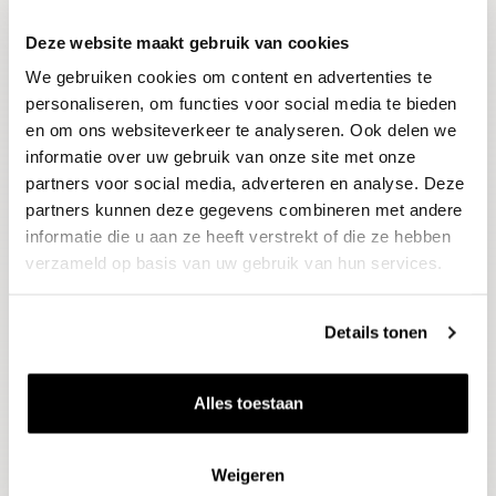
Deze website maakt gebruik van cookies
Blijf op de hoogte
We gebruiken cookies om content en advertenties te
Ontvang het laatste wijnnieuws, proeverijen en
evenementen
personaliseren, om functies voor social media te bieden
en om ons websiteverkeer te analyseren. Ook delen we
informatie over uw gebruik van onze site met onze
E-mailadres
partners voor social media, adverteren en analyse. Deze
partners kunnen deze gegevens combineren met andere
informatie die u aan ze heeft verstrekt of die ze hebben
Aanmelden
verzameld op basis van uw gebruik van hun services.
Details tonen
Alles toestaan
Weigeren
Wijnen
Thema's