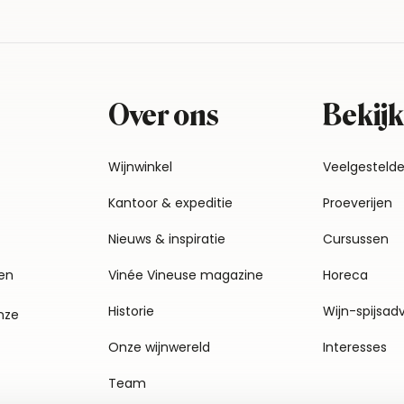
Over ons
Bekijk
Wijnwinkel
Veelgesteld
Kantoor & expeditie
Proeverijen
Nieuws & inspiratie
Cursussen
en
Vinée Vineuse magazine
Horeca
Historie
Wijn-spijsad
nze
Onze wijnwereld
Interesses
Team