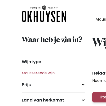
Mous
Waar heb je zin in?
Wi
Wijntype
Helaas
Neem c
Prijs
Filt
Land van herkomst