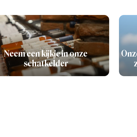
Neem een kijkje in onze
Onze
schatkelder