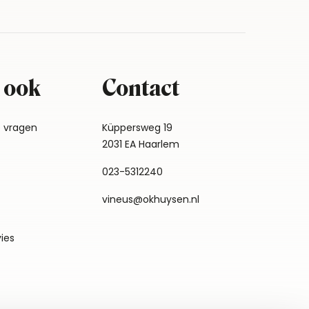
 ook
Contact
e vragen
Küppersweg 19
2031 EA Haarlem
023-5312240
vineus@okhuysen.nl
vies