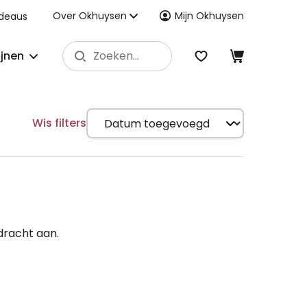
Over Okhuysen
Mijn Okhuysen
deaus
ijnen
Wis filters
dracht aan.