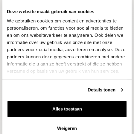
Deze website maakt gebruik van cookies
Blijf op de hoogte
We gebruiken cookies om content en advertenties te
Ontvang het laatste wijnnieuws, proeverijen en
evenementen
personaliseren, om functies voor social media te bieden
en om ons websiteverkeer te analyseren. Ook delen we
informatie over uw gebruik van onze site met onze
E-mailadres
partners voor social media, adverteren en analyse. Deze
partners kunnen deze gegevens combineren met andere
informatie die u aan ze heeft verstrekt of die ze hebben
Aanmelden
verzameld op basis van uw gebruik van hun services.
Details tonen
Alles toestaan
Weigeren
Wijnen
Thema's