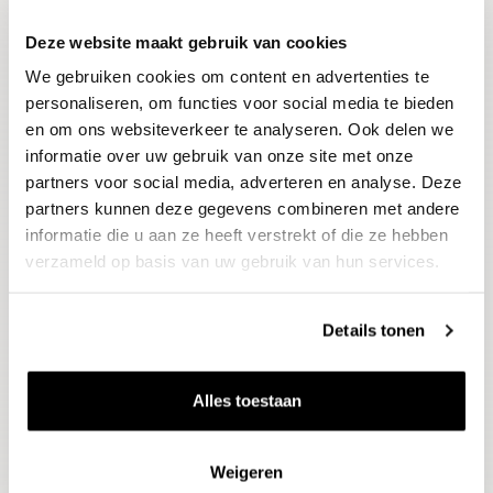
Deze website maakt gebruik van cookies
Blijf op de hoogte
We gebruiken cookies om content en advertenties te
Ontvang het laatste wijnnieuws, proeverijen en
evenementen
personaliseren, om functies voor social media te bieden
en om ons websiteverkeer te analyseren. Ook delen we
informatie over uw gebruik van onze site met onze
E-mailadres
partners voor social media, adverteren en analyse. Deze
partners kunnen deze gegevens combineren met andere
informatie die u aan ze heeft verstrekt of die ze hebben
Aanmelden
verzameld op basis van uw gebruik van hun services.
Details tonen
Alles toestaan
Weigeren
Wijnen
Thema's