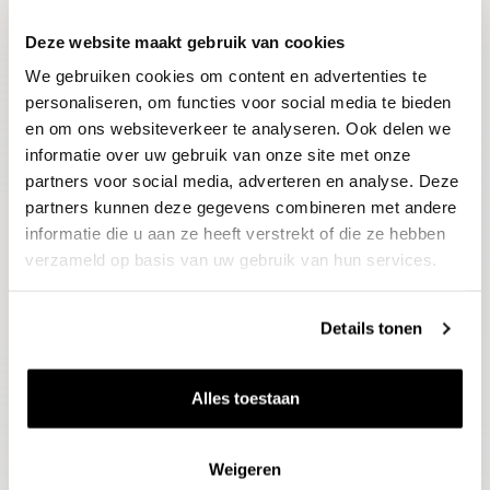
Deze website maakt gebruik van cookies
Blijf op de hoogte
We gebruiken cookies om content en advertenties te
Ontvang het laatste wijnnieuws, proeverijen en
evenementen
personaliseren, om functies voor social media te bieden
en om ons websiteverkeer te analyseren. Ook delen we
informatie over uw gebruik van onze site met onze
E-mailadres
partners voor social media, adverteren en analyse. Deze
partners kunnen deze gegevens combineren met andere
informatie die u aan ze heeft verstrekt of die ze hebben
Aanmelden
verzameld op basis van uw gebruik van hun services.
Details tonen
Alles toestaan
Weigeren
Wijnen
Thema's