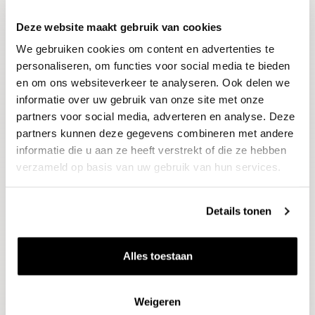
Deze website maakt gebruik van cookies
Blijf op de hoogte
We gebruiken cookies om content en advertenties te
Ontvang het laatste wijnnieuws, proeverijen en
evenementen
personaliseren, om functies voor social media te bieden
en om ons websiteverkeer te analyseren. Ook delen we
informatie over uw gebruik van onze site met onze
E-mailadres
partners voor social media, adverteren en analyse. Deze
partners kunnen deze gegevens combineren met andere
informatie die u aan ze heeft verstrekt of die ze hebben
Aanmelden
verzameld op basis van uw gebruik van hun services.
Details tonen
Alles toestaan
Weigeren
Wijnen
Thema's