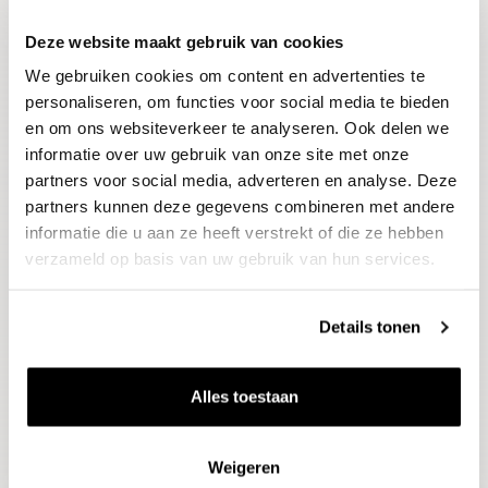
Deze website maakt gebruik van cookies
Blijf op de hoogte
We gebruiken cookies om content en advertenties te
Ontvang het laatste wijnnieuws, proeverijen en
evenementen
personaliseren, om functies voor social media te bieden
en om ons websiteverkeer te analyseren. Ook delen we
informatie over uw gebruik van onze site met onze
E-mailadres
partners voor social media, adverteren en analyse. Deze
partners kunnen deze gegevens combineren met andere
informatie die u aan ze heeft verstrekt of die ze hebben
Aanmelden
verzameld op basis van uw gebruik van hun services.
Details tonen
Alles toestaan
Weigeren
Wijnen
Thema's