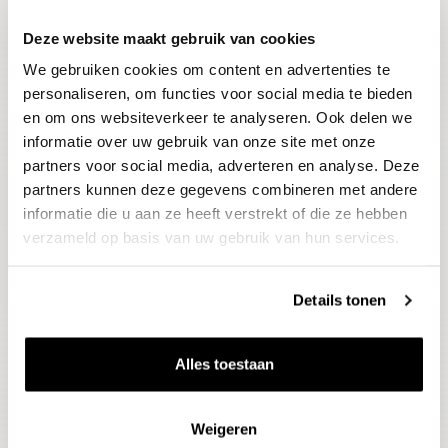
Deze website maakt gebruik van cookies
Blijf op de hoogte
We gebruiken cookies om content en advertenties te
Ontvang het laatste wijnnieuws, proeverijen en
evenementen
personaliseren, om functies voor social media te bieden
en om ons websiteverkeer te analyseren. Ook delen we
informatie over uw gebruik van onze site met onze
E-mailadres
partners voor social media, adverteren en analyse. Deze
partners kunnen deze gegevens combineren met andere
informatie die u aan ze heeft verstrekt of die ze hebben
Aanmelden
verzameld op basis van uw gebruik van hun services.
Details tonen
Alles toestaan
Weigeren
Wijnen
Thema's