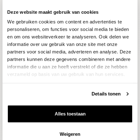
Deze website maakt gebruik van cookies
Blijf op de hoogte
We gebruiken cookies om content en advertenties te
Ontvang het laatste wijnnieuws, proeverijen en
evenementen
personaliseren, om functies voor social media te bieden
en om ons websiteverkeer te analyseren. Ook delen we
informatie over uw gebruik van onze site met onze
E-mailadres
partners voor social media, adverteren en analyse. Deze
partners kunnen deze gegevens combineren met andere
informatie die u aan ze heeft verstrekt of die ze hebben
Aanmelden
verzameld op basis van uw gebruik van hun services.
Details tonen
Alles toestaan
Weigeren
Wijnen
Thema's