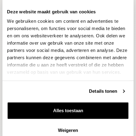
Deze website maakt gebruik van cookies
Blijf op de hoogte
We gebruiken cookies om content en advertenties te
Ontvang het laatste wijnnieuws, proeverijen en
evenementen
personaliseren, om functies voor social media te bieden
en om ons websiteverkeer te analyseren. Ook delen we
informatie over uw gebruik van onze site met onze
E-mailadres
partners voor social media, adverteren en analyse. Deze
partners kunnen deze gegevens combineren met andere
informatie die u aan ze heeft verstrekt of die ze hebben
Aanmelden
verzameld op basis van uw gebruik van hun services.
Details tonen
Alles toestaan
Weigeren
Wijnen
Thema's