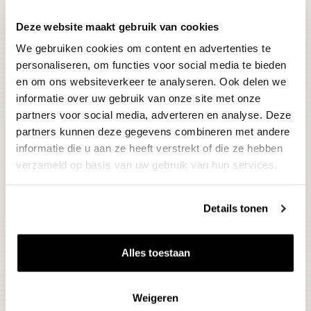
Deze website maakt gebruik van cookies
Blijf op de hoogte
We gebruiken cookies om content en advertenties te
Ontvang het laatste wijnnieuws, proeverijen en
evenementen
personaliseren, om functies voor social media te bieden
en om ons websiteverkeer te analyseren. Ook delen we
informatie over uw gebruik van onze site met onze
E-mailadres
partners voor social media, adverteren en analyse. Deze
partners kunnen deze gegevens combineren met andere
informatie die u aan ze heeft verstrekt of die ze hebben
Aanmelden
verzameld op basis van uw gebruik van hun services.
Details tonen
Alles toestaan
Weigeren
Wijnen
Thema's