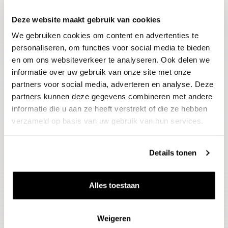
Deze website maakt gebruik van cookies
Blijf op de hoogte
We gebruiken cookies om content en advertenties te
Ontvang het laatste wijnnieuws, proeverijen en
evenementen
personaliseren, om functies voor social media te bieden
en om ons websiteverkeer te analyseren. Ook delen we
informatie over uw gebruik van onze site met onze
E-mailadres
partners voor social media, adverteren en analyse. Deze
partners kunnen deze gegevens combineren met andere
informatie die u aan ze heeft verstrekt of die ze hebben
Aanmelden
verzameld op basis van uw gebruik van hun services.
Details tonen
Alles toestaan
Weigeren
Wijnen
Thema's